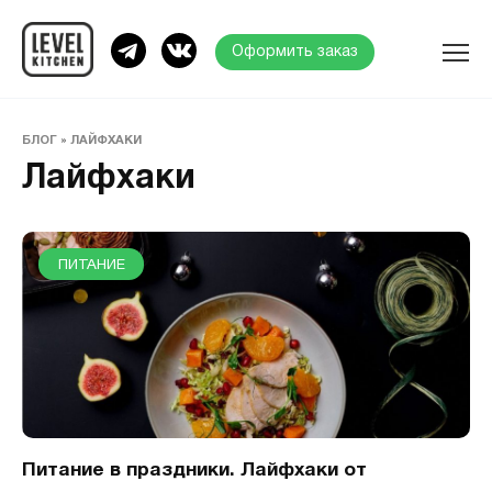
Перейти
к
Оформить заказ
содержанию
Search
for:
БЛОГ
»
ЛАЙФХАКИ
Категории
Лайфхаки
Диеты
Здоровье
ПИТАНИЕ
Набор массы
Питание
Похудение
Продукты
Спорт
Питание в праздники. Лайфхаки от